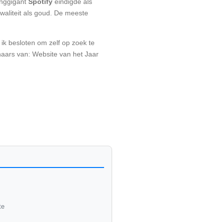
inggigant
Spotify
eindigde als
kwaliteit als goud. De meeste
 ik besloten om zelf op zoek te
naars van: Website van het Jaar
te