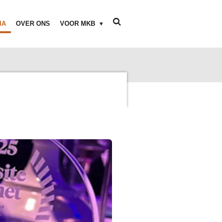
IA
OVER ONS
VOOR MKB