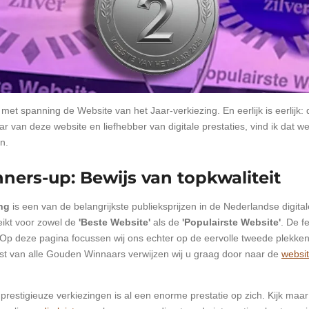
r met spanning de Website van het Jaar-verkiezing. En eerlijk is eerlijk: d
van deze website en liefhebber van digitale prestaties, vind ik dat w
n.
nners-up: Bewijs van topkwaliteit
ng
is een van de belangrijkste publieksprijzen in de Nederlandse digitale
reikt voor zowel de
'Beste Website'
als de
'Populairste Website'
. De 
. Op deze pagina focussen wij ons echter op de eervolle tweede plekke
lijst van alle Gouden Winnaars verwijzen wij u graag door naar de
websit
restigieuze verkiezingen is al een enorme prestatie op zich. Kijk maa