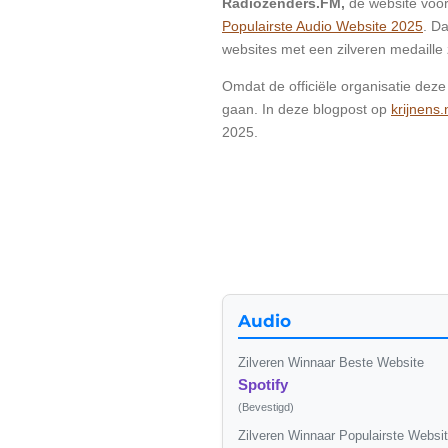
Radiozenders.FM,
dé website voo
Populairste Audio Website 2025
. D
websites met een zilveren medaille
Omdat de officiële organisatie deze
gaan. In deze blogpost op
krijnens.
2025.
Audio
Zilveren Winnaar Beste Website
Spotify
(Bevestigd)
Zilveren Winnaar Populairste Websi