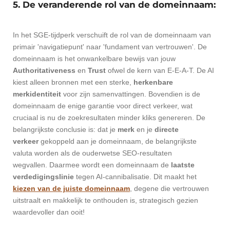
5. De veranderende rol van de domeinnaam:
In het SGE-tijdperk verschuift de rol van de domeinnaam van
primair 'navigatiepunt' naar 'fundament van vertrouwen'. De
domeinnaam is het onwankelbare bewijs van jouw
Authoritativeness
en
Trust
ofwel de kern van E-E-A-T. De AI
kiest alleen bronnen met een sterke,
herkenbare
merkidentiteit
voor zijn samenvattingen. Bovendien is de
domeinnaam de enige garantie voor direct verkeer, wat
cruciaal is nu de zoekresultaten minder kliks genereren.
De
belangrijkste conclusie is: dat je
merk
en je
directe
verkeer
gekoppeld aan je domeinnaam, de belangrijkste
valuta worden als de ouderwetse SEO-resultaten
wegvallen.
Daarmee wordt een domeinnaam de
laatste
verdedigingslinie
tegen AI-cannibalisatie. Dit maakt het
kiezen van de juiste domeinnaam
, degene die vertrouwen
uitstraalt en makkelijk te onthouden is, strategisch gezien
waardevoller dan ooit!