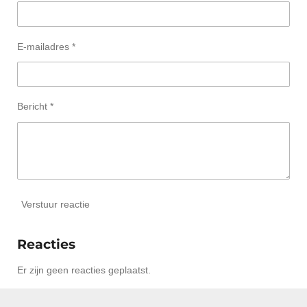
n
n
n
n
e
r
r
E-mailadres *
e
n
Bericht *
Verstuur reactie
Reacties
Er zijn geen reacties geplaatst.