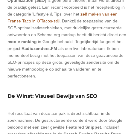
Optimization (SEO)
is geen pure theorie, maar wordt direct in
de praktijk getest. Een recent voorbeeld is het receptenblog in
de categorie 'Lifestyle & Tips' over het
zelf maken van een
Franse Taco in O'Tacos-stijl
. Dankzij de toepassing van de
SGE-optimalisatietechnieken, met duidelijke gestructureerde
antwoorden en Schema.org markup heeft dit bericht direct een
mooie ranking
in Google behaald. Tegelijkertijd fungeert het
project
Radiozenders.FM
als een live laboratorium. Ik ben
momenteel bezig met het toepassen van deze geavanceerde
SEO-principes op deze grote, gevestigde zendersite om de
nieuwe methodologie op schaal te valideren en te
perfectioneren.
De Winst: Visueel Bewijs van SEO
Het resultaat van deze aanpak is direct zichtbaar in de
zoekmachine. De gestructureerde content werd door Google
beloond met een zeer gewilde
Featured Snippet
, inclusief
meerdere afbeeldingen in de
Search Engine Results Page