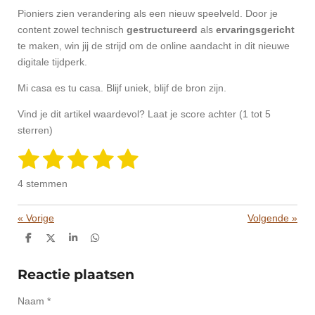
Pioniers zien verandering als een nieuw speelveld. Door je
content zowel technisch
gestructureerd
als
ervaringsgericht
te maken, win jij de strijd om de online aandacht in dit nieuwe
digitale tijdperk.
Mi casa es tu casa. Blijf uniek, blijf de bron zijn.
Vind je dit artikel waardevol? Laat je score achter (1 tot 5
sterren)
1
2
3
4
5
S
R
t
a
s
s
s
s
s
e
4 stemmen
m
t
t
t
t
t
t
m
i
e
«
Vorige
Volgende
»
e
e
e
e
e
n
n
g
D
D
S
D
r
r
r
r
r
e
e
h
e
:
l
e
a
l
r
r
r
r
5
e
l
r
e
Reactie plaatsen
n
e
n
s
e
e
e
e
Naam *
t