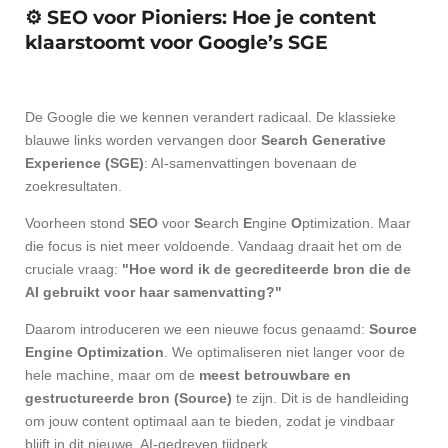
⚙️ SEO voor Pioniers: Hoe je content
klaarstoomt voor Google’s SGE
De Google die we kennen verandert radicaal. De klassieke
blauwe links worden vervangen door
Search Generative
Experience (SGE)
: AI-samenvattingen bovenaan de
zoekresultaten.
Voorheen stond
SEO
voor
S
earch
E
ngine
O
ptimization. Maar
die focus is niet meer voldoende. Vandaag draait het om de
cruciale vraag:
"Hoe word ik de gecrediteerde bron die de
AI gebruikt voor haar samenvatting?"
Daarom introduceren we een nieuwe focus genaamd:
Source
Engine Optimization
. We optimaliseren niet langer voor de
hele machine, maar om de
meest betrouwbare en
gestructureerde bron (Source)
te zijn. Dit is de handleiding
om jouw content optimaal aan te bieden, zodat je vindbaar
blijft in dit nieuwe, AI-gedreven tijdperk.